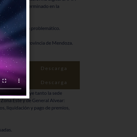
conforme lo determinado en la
incial de juego problemático.
obierno de la provincia de Mendoza.
Descarga
Descarga
ance que incluye tanto la sede
 Zona Este y de General Alvear:
s, liquidación y pago de premios,
sadas.