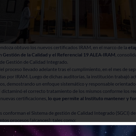
endoza obtuvo los nuevos certificados IRAM, en el marco de la
eta
en Gestión de la Calidad y el Referencial 19 ALEA-IRAM
, consoli
 de Gestión de Calidad Integrado.
 del proceso llevado adelante tras el cumplimiento, en el mes de se
das por IRAM. Luego de dichas auditorías, la institución trabajó a
os, demostrando un enfoque sistemático y responsable orientado
 dictaminó el correcto tratamiento de los mismos conforme los re
nuevas certificaciones,
lo que permite al Instituto mantener y fo
s conforman el Sistema de gestión de Calidad Integrado (SGCI) del
ntos procesos (alcances); tales como:
la información de los juegos de azar y transferencias de fondos a 