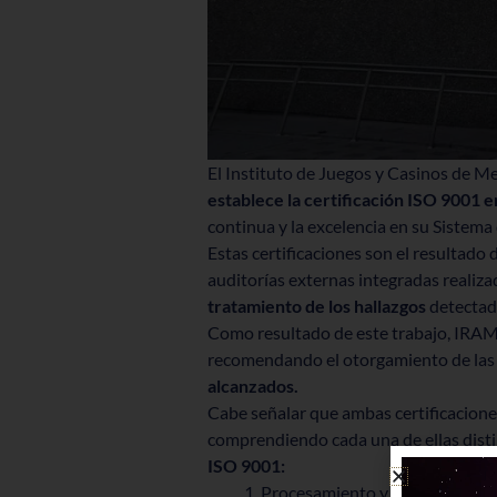
El Instituto de Juegos y Casinos de M
establece la certificación ISO 9001 
continua y la excelencia en su Sistema
Estas certificaciones son el resultado
auditorías externas integradas realiza
tratamiento de los hallazgos
detectad
Como resultado de este trabajo, IRAM
recomendando el otorgamiento de las 
alcanzados.
Cabe señalar que ambas certificacione
comprendiendo cada una de ellas disti
ISO 9001:
Procesamiento y divulgación de 