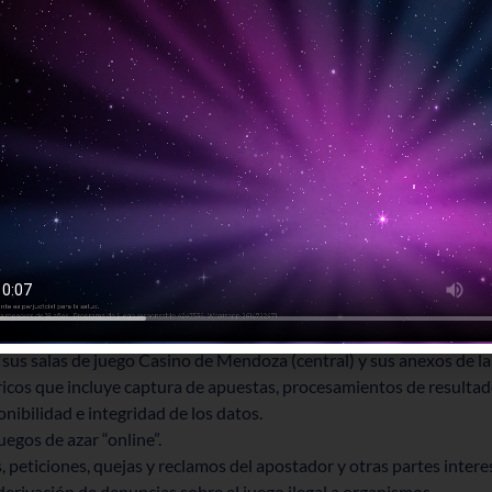
e de operaciones sospechosas, proveniente de los juegos de azar, 
lavado de activos y del financiamiento del terrorismo.
ución de consultas y reclamos.
adores autoexcluidos, y prevención en el marco del programa prov
para la asistencia primaria en patologías de juego problemático.
ntes, jugadores, medios de comunicación, otras salas de juego y g
ferencial 19 ALEA-IRAM
involucra a todo el organismo con un alc
 sus salas de juego Casino de Mendoza (central) y sus anexos de la
icos que incluye captura de apuestas, procesamientos de resultado
nibilidad e integridad de los datos.
egos de azar “online”.
peticiones, quejas y reclamos del apostador y otras partes intere
derivación de denuncias sobre el juego ilegal a organismos.