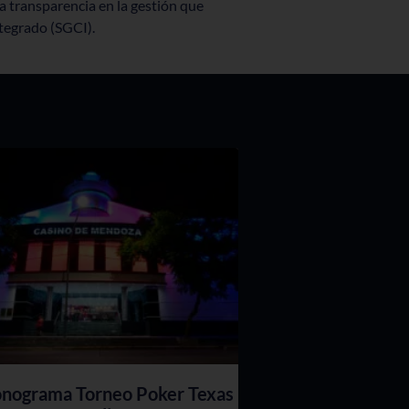
 la transparencia en la gestión que
ntegrado (SGCI).
nograma Torneo Poker Texas