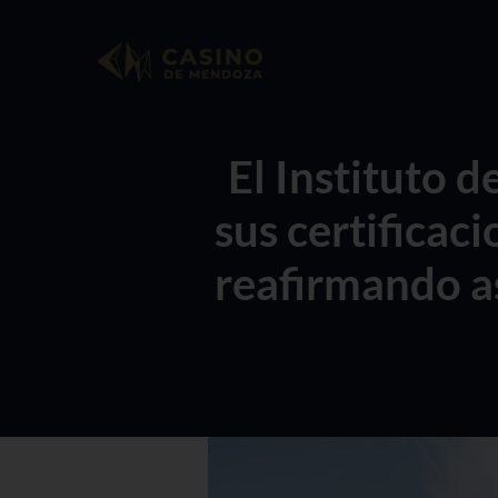
Ir
al
contenido
El Instituto 
sus certificac
reafirmando as