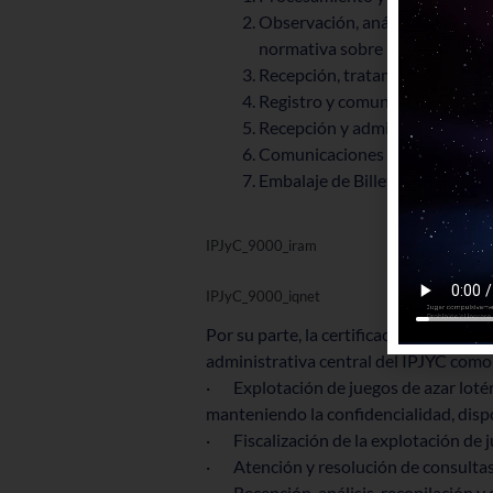
Observación, análisis y report
normativa sobre prevención del 
Recepción, tratamiento y resol
Registro y comunicación de jug
Recepción y admisión de turnos 
Comunicaciones digitales a clie
Embalaje de Billetes
IPJyC_9000_iram
IPJyC_9000_iqnet
Por su parte, la certificación bajo el
Re
administrativa central del IPJYC como
· Explotación de juegos de azar lotér
manteniendo la confidencialidad, dispo
· Fiscalización de la explotación de ju
· Atención y resolución de consultas, 
· Recepción, análisis, recopilación y 