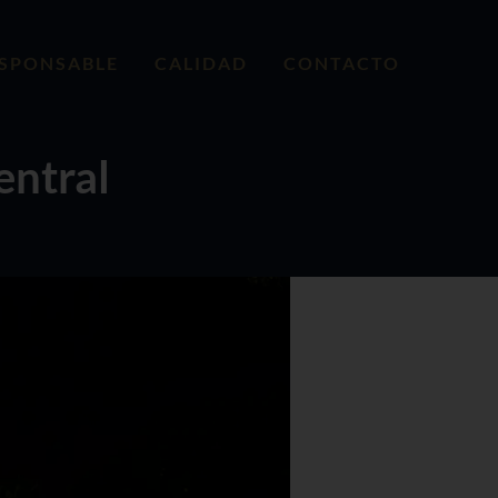
ESPONSABLE
CALIDAD
CONTACTO
entral