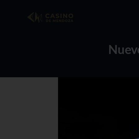
Ir
al
contenido
Nuevo