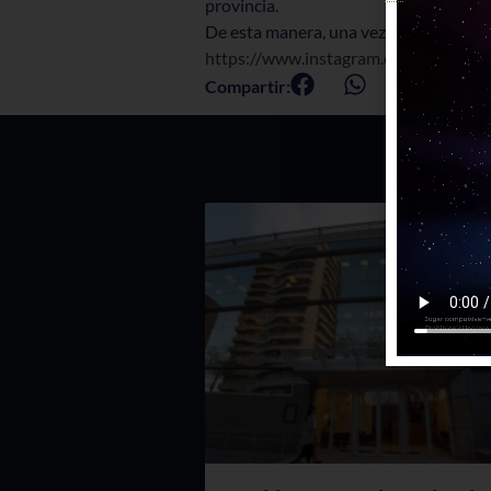
provincia.
De esta manera, una vez más se compr
https://www.instagram.com/casinode
Compartir: