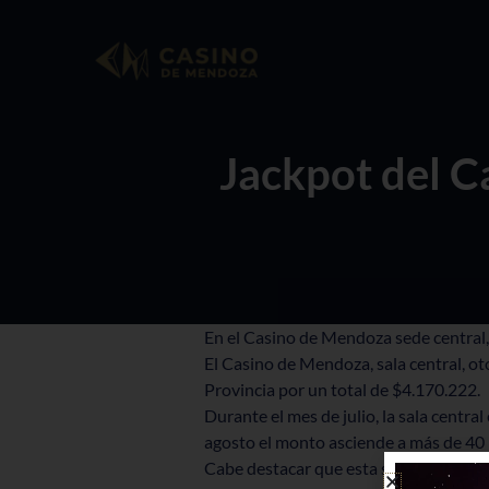
Ir
al
contenido
Jackpot del C
En el Casino de Mendoza sede central, 
El Casino de Mendoza, sala central, ot
Provincia por un total de $4.170.222.
Durante el mes de julio, la sala centr
agosto el monto asciende a más de 40 
Cabe destacar que esta sala de entre