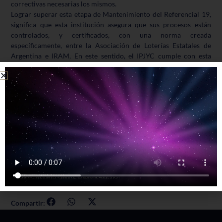
correctivas necesarias los mismos.
Lograr superar esta etapa de Mantenimiento del Referencial 19,
significa que esta institución asegura que sus procesos están
controlados, y certificados, con una norma creada
específicamente, entre la Asociación de Loterías Estatales de
Argentina e IRAM, En este sentido, el IPJYC cumple con esta
norma desde el año 2022- año en que certificó por primera vez-,
mientras que en estos días, volvió a demostrar que su
organización es óptima al superar con éxito la auditoría interna
de calidad.
Asimismo, esta etapa de Mantenimiento del Referencial N° 19
ALEA-IRAM, preparará a toda la organización en las próximas
rondas de Auditorías Externas Integradas de IRAM que se
realzarán el mes de septiembre próximo y las que tendrán como
objetivo, la Recertificación de su Sistema Integrado de Gestión
(SIGC), el cual está compuesto por las Norma de Calidad ISO
9001:2015 (6 procesos) como del Referencial 19 Normativo N°
19.
Compartir: