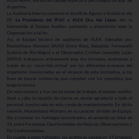
ALEA-IRAM, norma de calidad específica para juegos de azar de
Argentina.
La Auditoría Interna comenzó el día 08 de Agosto y finalizo el día
09.
La Presidenta del IPJyC y ALEA Dra. Ida López
, dio la
bienvenida al Equipo Auditor, poniendo a disposición toda la
Organización a tal fin.
Así, el Equipo técnico de auditores de ALEA, liderados por
Maximiliano Montani (IAFAS Entre Ríos), Sebastián Fermanelli
(Lotería de Rio Negro) y el Observador Cristian Leopoldo Luján
(IAFAS), trabajaron arduamente esas dos jornadas, analizando a
través de un ‘recorrido virtual’ por los diferentes procesos del
organismo involucrados en el alcance de esta normativa, a los
fines de buscar evidencias que cumplan con los requisitos que
exige la norma.
De esta manera, y tras las jornadas de trabajo, el equipo auditor
llevó a cabo la reunión de cierre, en donde agradeció a todo el
personal involucrado en esta ronda de mantenimiento. En dicha
reunión, Maximiliano Montani, en su carácter de líder de Equipo,
dio a conocer los hallazgos encontrados, alcanzando un total de
23, entre Fortalezas, Oportunidades de Mejoras, Observaciones y
No Conformidades.
En cuanto a estos hallazgos, los auditores señalaron 3 Fortalezas