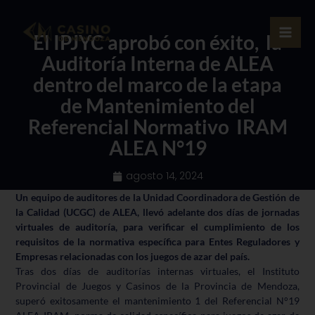
Ir
al
El IPJYC aprobó con éxito, la
contenido
Auditoría Interna de ALEA
dentro del marco de la etapa
de Mantenimiento del
Referencial Normativo IRAM
ALEA N°19
agosto 14, 2024
Un equipo de auditores de la Unidad Coordinadora de Gestión de
la Calidad (UCGC) de ALEA, llevó adelante dos días de jornadas
virtuales de auditoría, para verificar el cumplimiento de los
requisitos de la normativa específica para Entes Reguladores y
Empresas relacionadas con los juegos de azar del país.
Tras dos días de auditorías internas virtuales, el Instituto
Provincial de Juegos y Casinos de la Provincia de Mendoza,
superó exitosamente el mantenimiento 1 del Referencial N°19