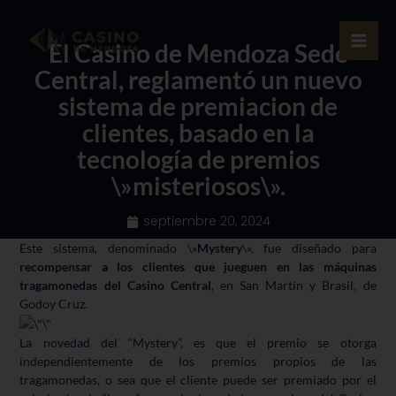
Ir
al
El Casino de Mendoza Sede
contenido
Central, reglamentó un nuevo
sistema de premiacion de
clientes, basado en la
tecnología de premios
\»misteriosos\».
septiembre 20, 2024
Este sistema, denominado \»
Mystery
\», fue diseñado para
recompensar a los clientes que jueguen en las máquinas
tragamonedas del Casino Central
, en San Martín y Brasil, de
Godoy Cruz.
La novedad del “Mystery”, es que el premio se otorga
independientemente de los premios propios de las
tragamonedas, o sea que el cliente puede ser premiado por el