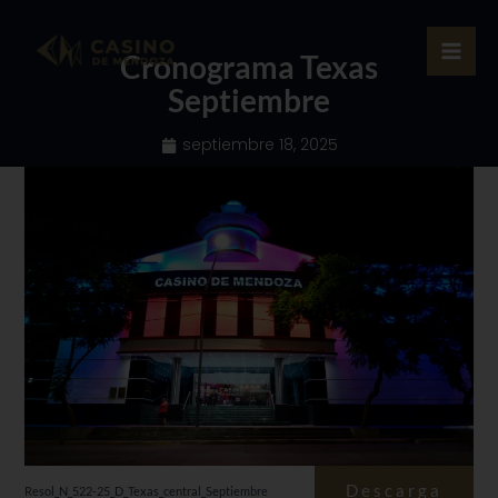
Ir
al
Cronograma Texas
contenido
Septiembre
septiembre 18, 2025
Descarga
Resol_N_522-25_D_Texas_central_Septiembre