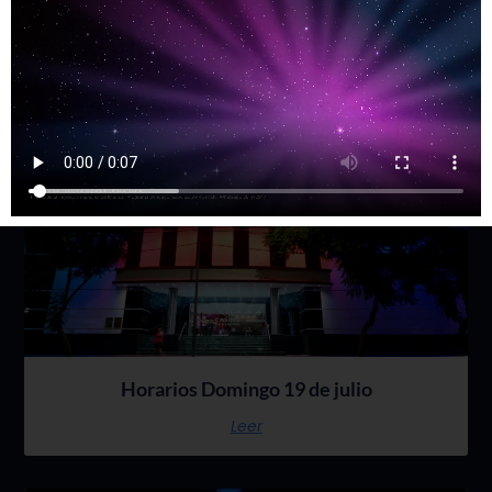
Cambio URL Web Institucional
Leer
Horarios Domingo 19 de julio
Leer