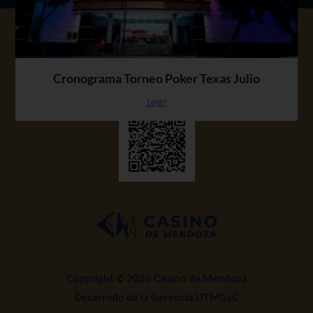
Cronograma Torneo Poker Texas Julio
Leer
Copyright © 2026 Casino de Mendoza
Desarrollo de la Gerencia UTMGyC